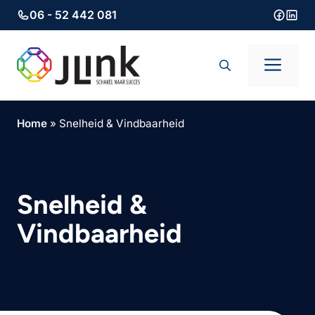
06 - 52 442 081
Ga
naar
Men
de
inhoud
Home
»
Snelheid & Vindbaarheid
Snelheid &
Vindbaarheid