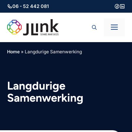
06 - 52 442 081
Ga
naar
Men
de
inhoud
Home
»
Langdurige Samenwerking
Langdurige
Samenwerking