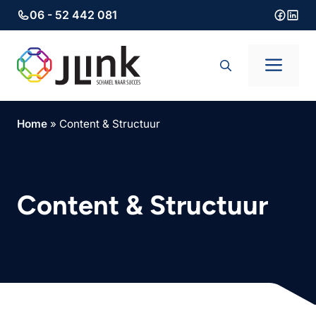
06 - 52 442 081
Ga
naar
Men
de
inhoud
Home
»
Content & Structuur
Content & Structuur