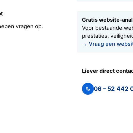
pt
Gratis website-ana
roepen vragen op.
Voor bestaande websi
prestaties, veilighe
→ Vraag een websi
Liever direct conta
06 – 52 442 