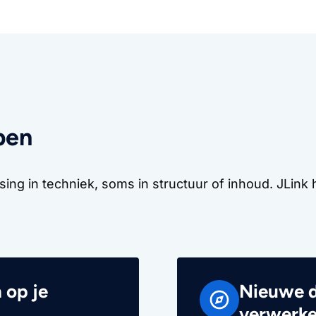
pen
ssing in techniek, soms in structuur of inhoud. JLink
 op je
Nieuwe d
verwerk