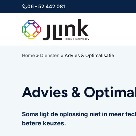
06 - 52 442 081
Ga
naar
de
inhoud
Home
»
Diensten
»
Advies & Optimalisatie
Advies & Optimal
Soms ligt de oplossing niet in meer tec
betere keuzes.