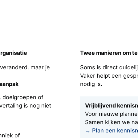
organisatie
Twee manieren om te
n veranderd, maar je
Soms is direct duideli
.
Vaker helpt een gespr
 aanpak
nodig is.
, doelgroepen of
ertaling is nog niet
Vrijblijvend kenni
Voor nieuwe planne
Samen kijken we naa
→ Plan een kennis
hniek of