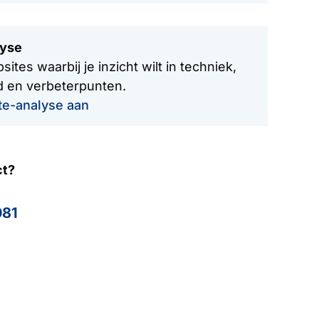
lyse
tes waarbij je inzicht wilt in techniek,
id en verbeterpunten.
te-analyse aan
ct?
081