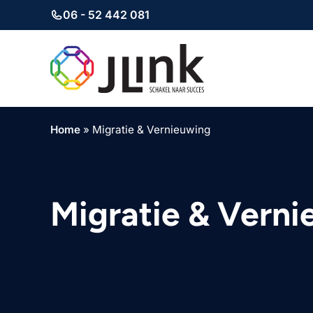
06 - 52 442 081
Ga
naar
de
inhoud
Home
»
Migratie & Vernieuwing
Migratie & Vern