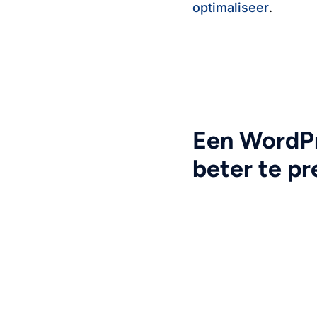
optimaliseer
.
Een WordPre
beter te pr