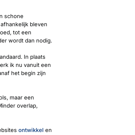
en schone
 afhankelijk bleven
oed, tot een
der wordt dan nodig.
andaard. In plaats
rk ik nu vanuit een
naf het begin zijn
ools, maar een
Minder overlap,
ebsites
ontwikkel
en