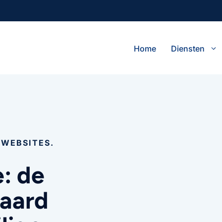
Home
Diensten
 WEBSITES.
e: de
daard