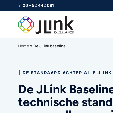
06 - 52 442 081
Ga
naar
de
inhoud
Home
»
De JLink baseline
DE STANDAARD ACHTER ALLE JLINK
De JLink Baselin
technische stan